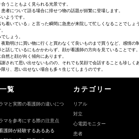
り合うこともよく見られる光景です。
、患者について語る場合に排せつ物の話題が頻繁に登場します。
多いようです。
落ち着いている」と言った瞬間に急患が来院して忙しくなることでしょ
す。
みでしょう。
、夜勤明けに買い物に行くと買わなくて良いものまで買うなど、感情の
師と話しているにもかかわらず、顔が看護師の方向を見ていることです
に自然と顔が向く傾向にあります。
感謝されて思い出せないものの、それでも笑顔で会話することも珍しく
い限り、思い出せない場合も多々生じてしまうのです。
一覧
カテゴリー
ラマと実際の看護師の違いにつ
リアル
対立
ラマを参考にする際の注意点
心電図モニター
看護師が経験するあるある
患者