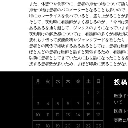
また、休憩中や食事中に、患者の排せつ物について語
排せつ物は患者のバロメーターとなることも多いので
特にカレーライスを食べていると、盛り上がることが
そして、夜勤時に看護師がよく感じるのが、「今日は
あるあるを通り越して、ジンクスのようになっていま
夜勤明けの解放感については、看護師の多くが経験済
疲れも手伝って炭酸飲料やジャンクフードを欲したり
患者との関係で経験するあるあるとしては、患者は医
ほとんどの患者は医師と話すと緊張するため、看護師
以前に患者としてきていた人にお世話になったことを
接する患者数が多いため、よほど印象に残ることがな
投稿
月
火
水
木
金
土
日
1
2
医療ド
いて
3
4
5
6
7
8
9
医療ド
10
11
12
13
14
15
16
実際に
17
18
19
20
21
22
23